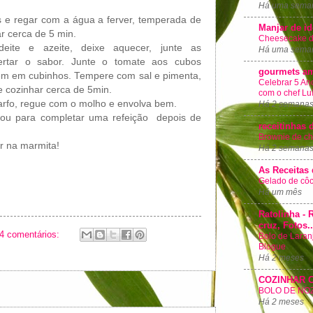
Há uma sema
s e regar com a água a ferver, temperada de
Manjar de id
r cerca de 5 min.
Cheesecake d
 deite e azeite, deixe aquecer, junte as
Há uma sema
ertar o sabor. Junte o tomate aos cubos
gourmets a
m em cubinhos. Tempere com sal e pimenta,
Celebrar 5 Ano
e cozinhar cerca de 5min.
com o chef Luí
rfo, regue com o molho e envolva bem.
Há 2 semana
u para completar uma refeição depois de
receitinhas 
Brownie de ch
r na marmita!
Há 2 semana
As Receitas 
Gelado de cô
Há um mês
Ratolinha - 
cruz, Fotos..
4 comentários:
Bolo de Laran
Blogue
Há 2 meses
COZINHAR 
BOLO DE NO
Há 2 meses