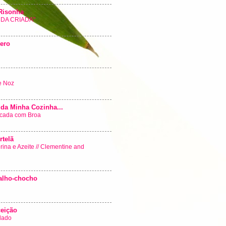
Risonha
DA CRIADA"
ero
e Noz
 da Minha Cozinha...
cada com Broa
rtelã
ina e Azeite // Clementine and
alho-chocho
eição
lado