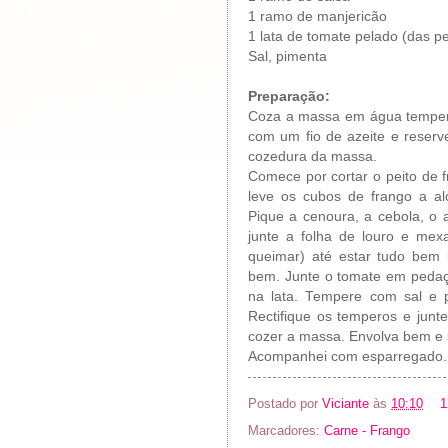
1 ramo de manjericão
1 lata de tomate pelado (das 
Sal, pimenta
Preparação:
Coza a massa em água tempera
com um fio de azeite e rese
cozedura da massa.
Comece por cortar o peito de 
leve os cubos de frango a al
Pique a cenoura, a cebola, o a
junte a folha de louro e mex
queimar) até estar tudo bem 
bem. Junte o tomate em peda
na lata. Tempere com sal e 
Rectifique os temperos e jun
cozer a massa. Envolva bem e 
Acompanhei com esparregado.
Postado por
Viciante
às
10:10
1
Marcadores:
Carne - Frango