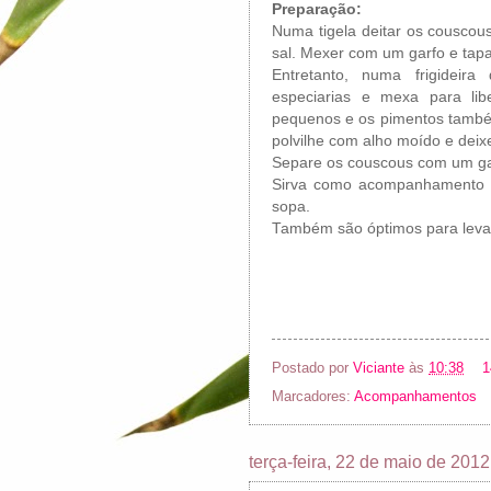
Preparação:
Numa tigela deitar os couscou
sal. Mexer com um garfo e tapa
Entretanto, numa frigideira
especiarias e mexa para lib
pequenos e os pimentos també
polvilhe com alho moído e deix
Separe os couscous com um ga
Sirva como acompanhamento o
sopa.
Também são óptimos para leva
Postado por
Viciante
às
10:38
1
Marcadores:
Acompanhamentos
terça-feira, 22 de maio de 2012