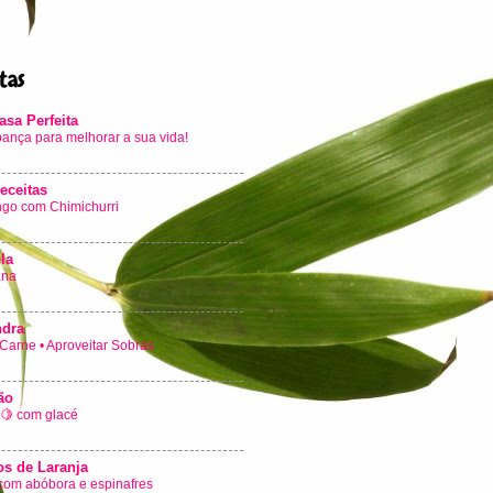
tas
sa Perfeita
ança para melhorar a sua vida!
eceitas
go com Chimichurri
la
ana
ndra
Carne • Aproveitar Sobras
ão
 🍋 com glacé
os de Laranja
 com abóbora e espinafres