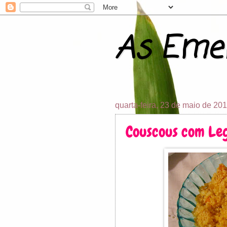
As Emen
quarta-feira, 23 de maio de 20
Couscous com Le