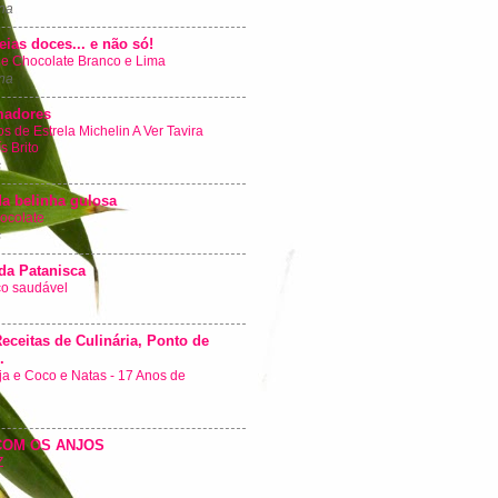
na
eias doces... e não só!
e Chocolate Branco e Lima
na
madores
s de Estrela Michelin A Ver Tavira
s Brito
s
da belinha gulosa
ocolate
s
da Patanisca
co saudável
Receitas de Culinária, Ponto de
.
ja e Coco e Natas - 17 Anos de
COM OS ANJOS
Z