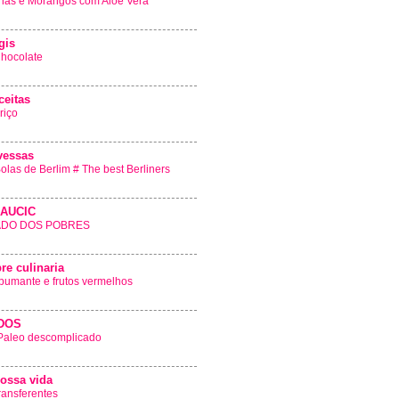
nás e Morangos com Aloé Vera
gis
hocolate
ceitas
riço
vessas
olas de Berlim # The best Berliners
AUCIC
DO DOS POBRES
re culinaria
pumante e frutos vermelhos
DOS
 Paleo descomplicado
nossa vida
transferentes