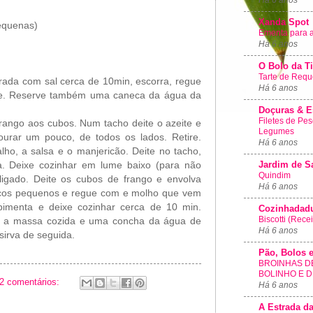
Xanda Spot
pequenas)
Ementa para 
Há 6 anos
O Bolo da T
Tarte de Requ
da com sal cerca de 10min, escorra, regue
Há 6 anos
rve. Reserve também uma caneca da água da
Doçuras & E
Filetes de Pe
frango aos cubos. Num tacho deite o azeite e
Legumes
ourar um pouco, de todos os lados. Retire.
Há 6 anos
lho, a salsa e o manjericão. Deite no tacho,
Jardim de S
a. Deixe cozinhar em lume baixo (para não
Quindim
ligado. Deite os cubos de frango e envolva
Há 6 anos
ços pequenos e regue com e molho que vem
pimenta e deixe cozinhar cerca de 10 min.
Cozinhadad
Biscotti (Rece
te a massa cozida e uma concha da água de
Há 6 anos
sirva de seguida.
Pão, Bolos e
BROINHAS DE
BOLINHO E 
2 comentários:
Há 6 anos
A Estrada d