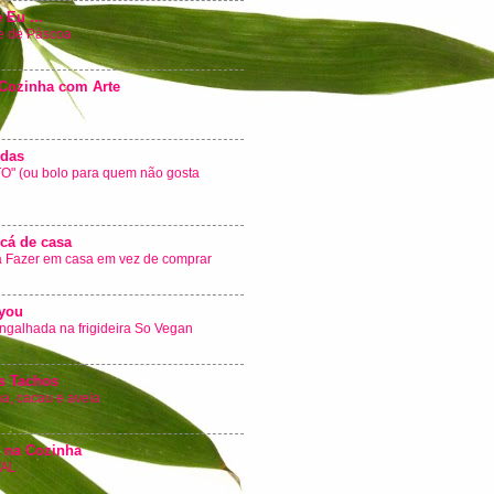
 Eu ...
e de Páscoa
 Cozinha com Arte
idas
" (ou bolo para quem não gosta
cá de casa
a Fazer em casa em vez de comprar
 you
galhada na frigideira So Vegan
s Tachos
a, cacau e aveia
 na Cozinha
TAL