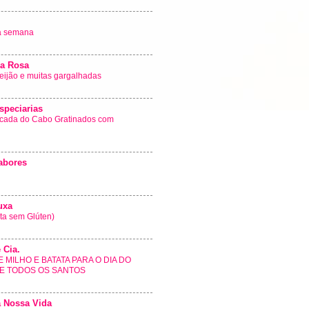
a semana
ia Rosa
eijão e muitas gargalhadas
speciarias
scada do Cabo Gratinados com
abores
uxa
ita sem Glúten)
 Cia.
 MILHO E BATATA PARA O DIA DO
DE TODOS OS SANTOS
a Nossa Vida