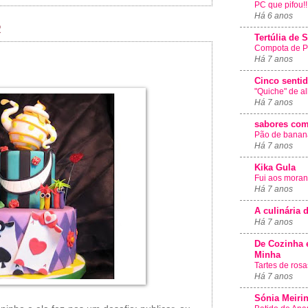
PC que pifou!!!
Há 6 anos
2
Tertúlia de 
Compota de Ph
Há 7 anos
Cinco senti
"Quiche" de a
Há 7 anos
sabores com
Pão de banan
Há 7 anos
Kika Gula
Fui aos moran
Há 7 anos
A culinária 
Há 7 anos
De Cozinha 
Minha
Tartes de ros
Há 7 anos
Sónia Meiri