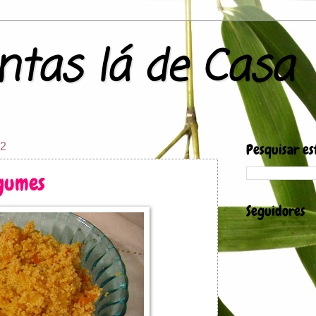
tas lá de Casa
12
Pesquisar es
gumes
Seguidores