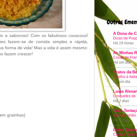
Outras Emen
A Dona de Ca
ido e saboroso! Com os fabulosos couscous!
Dicas de Poup
ões fazem-se de comida simples e rápida,
Há 19 horas
a forma de vida! Mas a vida é assim mesmo:
As Minhas R
os fazem crescer!
Coxas de Fran
Há um dia
Pratos da Be
Coelho à itali
Há um dia
Luisa Alexa
Croquetes de 
Há 2 dias
Doce Tentaç
sem grainhas)
Bolo de limão
Há 3 dias
Cinco Quart
Caril de lulas