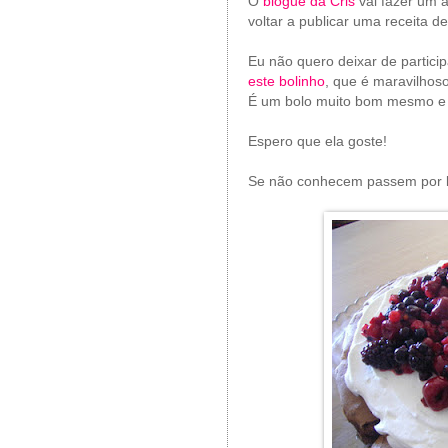
O
blogue da Cris
vai fazer um a
voltar a publicar uma receita d
Eu não quero deixar de particip
este bolinho
, que é maravilhos
É um bolo muito bom mesmo e 
Espero que ela goste!
Se não conhecem passem por l