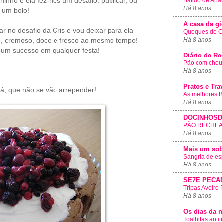
ninho e ela fez-nos um desafio: publicar, ou
Batido de Ana
Há 8 anos
e um bolo!
A casa da gi
ar no desafio da Cris e vou deixar para ela
Queques de C
Há 8 anos
o, cremoso, doce e fresco ao mesmo tempo!
um sucesso em qualquer festa!
Diário de Re
Pão com chou
Há 8 anos
Pratos e Tra
á, que não se vão arrepender!
As melhores B
Há 8 anos
DOCINHOSD
PÃO RECHEA
Há 8 anos
Mais um sob
Sangria de es
Há 8 anos
SE7E PECA
Tripas Aveiro
Há 8 anos
Os dias da 
Toalhitas anti