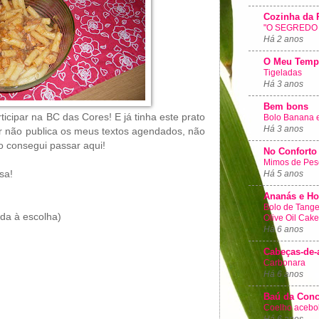
Cozinha da 
"O SEGREDO 
Há 2 anos
O Meu Temp
Tigeladas
Há 3 anos
Bem bons
icipar na BC das Cores! E já tinha este prato
Bolo Banana 
Há 3 anos
er não publica os meus textos agendados, não
o consegui passar aqui!
No Conforto
Mimos de Pes
Há 5 anos
osa!
Ananás e Ho
Bolo de Tanger
da à escolha)
Olive Oil Cake
Há 6 anos
Cabeças-de-
Carbonara
Há 6 anos
Baú da Conc
Coelho acebo
Há 6 anos