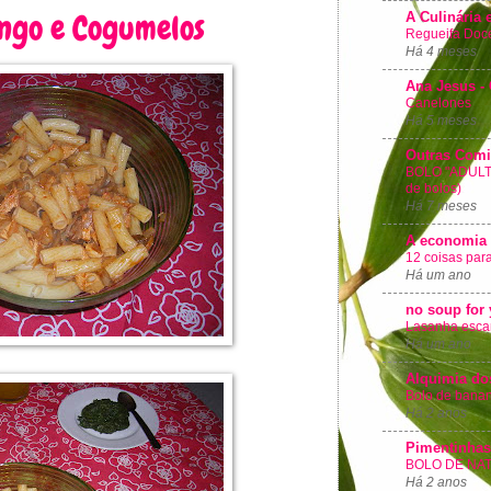
ngo e Cogumelos
A Culinária e
Regueifa Doc
Há 4 meses
Ana Jesus -
Canelones
Há 5 meses
Outras Com
BOLO "ADULTO
de bolos)
Há 7 meses
A economia 
12 coisas par
Há um ano
no soup for
Lasanha escan
Há um ano
Alquimia do
Bolo de banan
Há 2 anos
Pimentinhas
BOLO DE NA
Há 2 anos