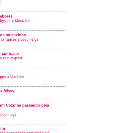
!
Sabores
ysalis e Moscatel
dos na cozinha
lho francês e cogumelos
 contraste
a sem culpas!
gos a Almeirim
da Missy
em Cozinha passando pela
as de maçã
nho