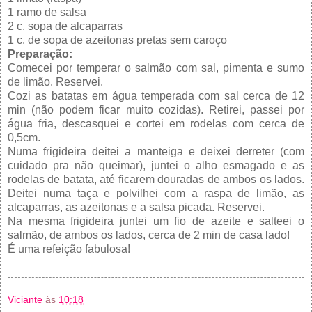
1 ramo de salsa
2 c. sopa de alcaparras
1 c. de sopa de azeitonas pretas sem caroço
Preparação:
Comecei por temperar o salmão com sal, pimenta e sumo
de limão. Reservei.
Cozi as batatas em água temperada com sal cerca de 12
min (não podem ficar muito cozidas). Retirei, passei por
água fria, descasquei e cortei em rodelas com cerca de
0,5cm.
Numa frigideira deitei a manteiga e deixei derreter (com
cuidado pra não queimar), juntei o alho esmagado e as
rodelas de batata, até ficarem douradas de ambos os lados.
Deitei numa taça e polvilhei com a raspa de limão, as
alcaparras, as azeitonas e a salsa picada. Reservei.
Na mesma frigideira juntei um fio de azeite e salteei o
salmão, de ambos os lados, cerca de 2 min de casa lado!
É uma refeição fabulosa!
Viciante
às
10:18